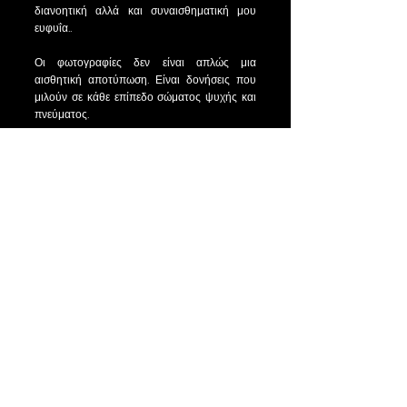
διανοητική αλλά και συναισθηματική μου
ευφυΐα..
Οι φωτογραφίες δεν είναι απλώς μια
αισθητική αποτύπωση. Είναι δονήσεις που
μιλούν σε κάθε επίπεδο σώματος ψυχής και
πνεύματος.
Αυτά που κάποτε θεωρούνταν
"δυσλειτουργία", έγιναν πηγή έμπνευσης,
δημιουργικότητας και Εσωτερικής Σοφίας.
Αυτή η φωτογραφική ιστοσελίδα είναι ένας
τόπος συνάντησης με τον εαυτό μου, ένας
χώρος εσωτερικής αυτοπαρατήρησης και
θεραπευτικής εμπειρίας, που ένιωσα την
ανάγκη να μοιραστώ προσφέροντας τ' αρχικά
εργαλεία σε όλους τους ανθρώπους που θα
νιώσουν την ανάγκη να την εξερευνήσουν και
να τα χρησιμοποιήσουν ως πρώτο έναυσμα
για μια δική τους βιωματική εμπειρία μέσα απ
αυτά.