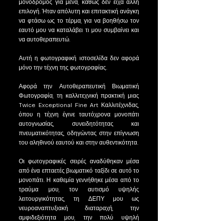
μονόδρομος για μένα, καθώς δεν είχα άλλη
επιλογή. Ήταν απόλυτη και επιτακτική ανάγκη
να φτάσω ως το τέρμα, για να βοηθήσω τον
εαυτό μου να καταλάβει τι μου συμβαίνει και
να αυτοθεραπευτώ.
Αυτή η φωτογραφική ιστοσελίδα δεν αφορά
μόνο την τέχνη της φωτογραφίας.
Αφορά την Αυτοθεραπευτική Βιωματική
Φωτογραφία, τη καλλιτεχνική πρακτική μιας
Twice Exceptional Fine Art Καλλιτέχνιδας,
όπου η τέχνη έγινε ταυτόχρονα μονοπάτι
αυτογνωσίας, συνειδητότητας και
πνευματικότητας, οδηγώντας στην επίγνωση
του αληθινού εαυτού και στην αυθεντικότητα.
Οι φωτογραφικές σειρές αναδύθηκαν μέσα
από ένα επταετές βιωματικό ταξίδι σε αυτό το
μονοπάτι. Η καθεμία γεννήθηκε μέσα από το
τραύμα μου, τον αυτισμό υψηλής
λειτουργικότητας, τη ΔΕΠΥ μου ως
νευροαναπτυξιακή διαταραχή, την
αμφιδεξιότητα μου, την πολύ υψηλή