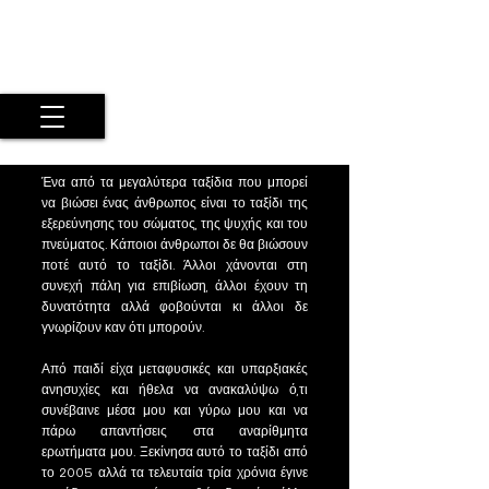
Maria Argyriou
Psyche Experiential Photography
by a Twice Exceptional Fine Art
Artist
Ένα από τα μεγαλύτερα ταξίδια που μπορεί
να βιώσει ένας άνθρωπος είναι το ταξίδι της
εξερεύνησης του σώματος, της ψυχής και του
πνεύματος. Κάποιοι άνθρωποι δε θα βιώσουν
ποτέ αυτό το ταξίδι. Άλλοι χάνονται στη
συνεχή πάλη για επιβίωση, άλλοι έχουν τη
δυνατότητα αλλά φοβούνται κι άλλοι δε
γνωρίζουν καν ότι μπορούν.
Από παιδί είχα μεταφυσικές και υπαρξιακές
ανησυχίες και ήθελα να ανακαλύψω ό,τι
συνέβαινε μέσα μου και γύρω μου και να
πάρω απαντήσεις στα αναρίθμητα
ερωτήματα μου. Ξεκίνησα αυτό το ταξίδι από
το 2005 αλλά τα τελευταία τρία χρόνια έγινε